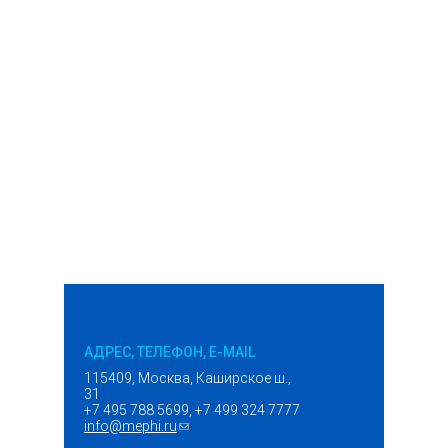
АДРЕС, ТЕЛЕФОН, E-MAIL
115409, Москва, Каширское ш.,
31
+7 495 788 5699, +7 499 324 7777
info@mephi.ru
(ссылка для отправки email)