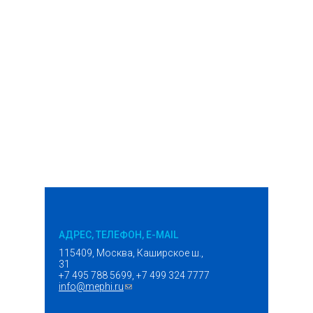
АДРЕС, ТЕЛЕФОН, E-MAIL
115409, Москва, Каширское ш.,
31
+7 495 788 5699, +7 499 324 7777
info@mephi.ru
(ссылка для отправки email)